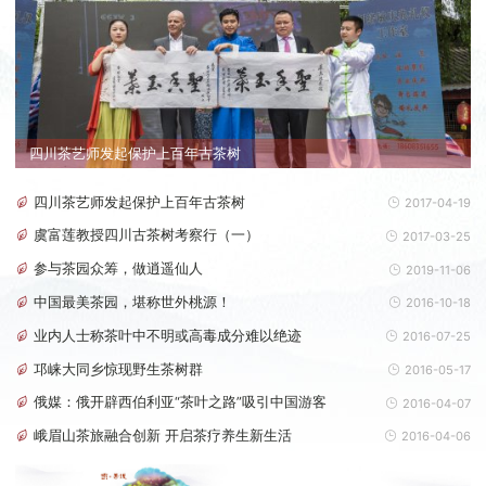
四川茶艺师发起保护上百年古茶树
四川茶艺师发起保护上百年古茶树
2017-04-19
虞富莲教授四川古茶树考察行（一）
2017-03-25
参与茶园众筹，做逍遥仙人
2019-11-06
中国最美茶园，堪称世外桃源！
2016-10-18
业内人士称茶叶中不明或高毒成分难以绝迹
2016-07-25
邛崃大同乡惊现野生茶树群
2016-05-17
俄媒：俄开辟西伯利亚“茶叶之路”吸引中国游客
2016-04-07
峨眉山茶旅融合创新 开启茶疗养生新生活
2016-04-06